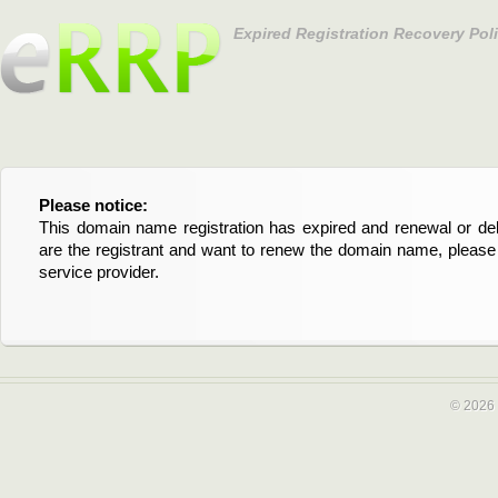
Expired Registration Recovery Pol
Please notice:
Bitte beachten Sie:
This domain name registration has expired and renewal or dele
Diese Domainregistrierung ist abgelaufen und die Verläng
are the registrant and want to renew the domain name, please 
Domain stehen an. Wenn Sie der Registrant sind und di
service provider.
verlängern möchten, kontaktieren Sie bitte Ihren Service-Provid
© 2026